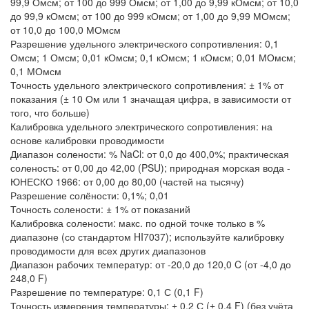
99,9 Омсм; от 100 до 999 Омсм; от 1,00 до 9,99 кОмсм; от 10,0
до 99,9 кОмсм; от 100 до 999 кОмсм; от 1,00 до 9,99 МОмсм;
от 10,0 до 100,0 МОмсм
Разрешение удельного электрического сопротивления: 0,1
Омсм; 1 Омсм; 0,01 кОмсм; 0,1 кОмсм; 1 кОмсм; 0,01 МОмсм;
0,1 МОмсм
Точность удельного электрического сопротивления: ± 1% от
показания (± 10 Ом или 1 значащая цифра, в зависимости от
того, что больше)
Калибровка удельного электрического сопротивления: на
основе калибровки проводимости
Диапазон солености: % NaCl: от 0,0 до 400,0%; практическая
соленость: от 0,00 до 42,00 (PSU); природная морская вода -
ЮНЕСКО 1966: от 0,00 до 80,00 (частей на тысячу)
Разрешение солёности: 0,1%; 0,01
Точность солености: ± 1% от показаний
Калибровка солености: макс. по одной точке только в %
диапазоне (со стандартом HI7037); используйте калибровку
проводимости для всех других диапазонов
Диапазон рабочих температур: от -20,0 до 120,0 C (от -4,0 до
248,0 F)
Разрешение по температуре: 0,1 С (0,1 F)
Точность измерения температуры: ± 0,2 С (± 0,4 F) (без учёта