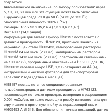
подсветкой
Автоматическое выключение: по выбору пользователя: через
5, 10, 30, 60 мин или эта функция может быть отключена
Окружающая среда: от 0 до 50 C (от 32 до 122 F);
относительная влажность 100% (IP67)
Размеры: 185 х 93 х 35,2 мм (7,3 х 3,6 х 1,4 ")
Вес: 400 г (14,2 унции)
Информация для заказа: Прибор HI98197 поставляется с
датчиком проводимости HI763123, проточной ячейкой из
нержавеющей стали HI605453, калибровочным раствором
HI7033M 84 мкСм/см (230 мл), калибровочным раствором
HI7031M 1413 мкСм/см (230 мл), пластиковыми стаканчиками
на 100 мл (2), программным обеспечением HI92000 для ПК,
HI920015 кабелем микро USB, 1,5 В батарейками AA (4),
инструкциями и жёстким футляром для транспортировки
Гарантия: 2 года (датчик 6 месяцев).
HI98197 поставляется со специализированным
четырёхэлектродным датчиком проводимости HI763123,
позволяющим не только проводить измерения с разрешением
0,001 мкСм/см, но также имеющим резьбу винтового типа для
вкручивания в проточную ячейку из нержавеющей стали
HI605453 AISI 316. Для обеспечения точных показаний, датчик