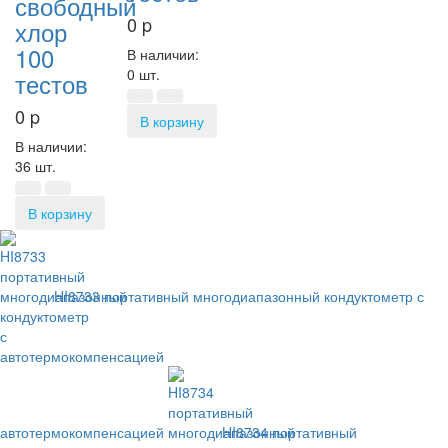
свободный
0
p
хлор
100
В наличии:
0 шт.
тестов
0
p
В корзину
В наличии:
36 шт.
В корзину
HI8733 портативный многодиапазонный кондуктометр с
автотермокомпенсацией
HI8734 портативный