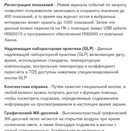
Регистрация показаний
- Режим журнала событий по запросу
позволяет пользователю записывать и сохранять значения до
400 показаний, в то время как журнал лотов в выбранных
интервалах может хранить до 1000 показаний. Затем эти
данные можно перенести на ПК с помощью микро USB кабеля
HI920015 и программного обеспечения HI92000 от компании
Ханна.
Надлежащая лабораторная практика (GLP)
- Данные
надлежащей лабораторной практики (GLP) включающие дату,
время, используемые стандарты, температурную
компенсацию, контрольную температуру и коэффициент
пересчёта в TDS доступны нажатием специализированной
кнопки GLP.
Контекстная справка
- Путём нажатия специальной кнопки, в
любой момент можно получить доступ к функции помощи,
чтобы посмотреть подсказки, определяемые содержанием
информации на просматриваемом в настоящее время экране.
Графический ЖК-дисплей
- Высококонтрастный графический
ЖК-дисплей легко читается на открытом воздухе при ярком
солнечном свете, а также благодаря подсветке в местах с
низкой освещенностью. Комбинация выделенных и