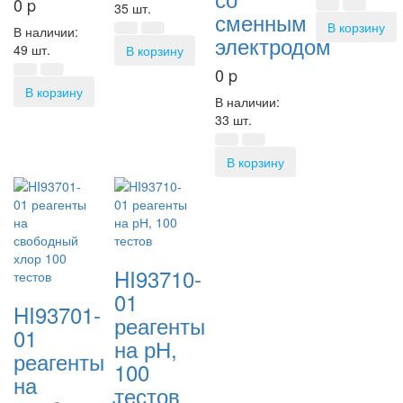
0
p
35 шт.
сменным
В корзину
В наличии:
электродом
49 шт.
В корзину
0
p
В корзину
В наличии:
33 шт.
В корзину
HI93710-
01
HI93701-
реагенты
01
на рН,
реагенты
100
на
тестов