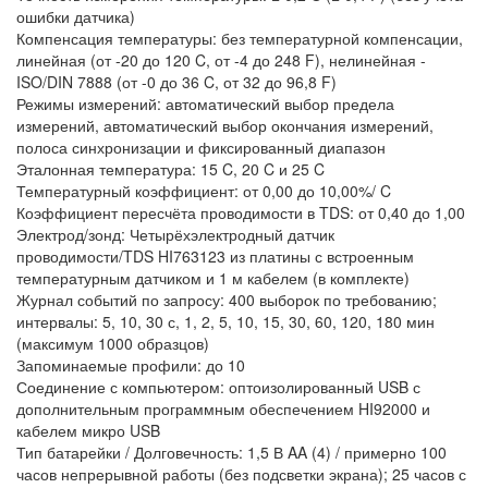
ошибки датчика)
Компенсация температуры: без температурной компенсации,
линейная (от -20 до 120 C, от -4 до 248 F), нелинейная -
ISO/DIN 7888 (от -0 до 36 C, от 32 до 96,8 F)
Режимы измерений: автоматический выбор предела
измерений, автоматический выбор окончания измерений,
полоса синхронизации и фиксированный диапазон
Эталонная температура: 15 C, 20 C и 25 C
Температурный коэффициент: от 0,00 до 10,00%/ C
Коэффициент пересчёта проводимости в TDS: от 0,40 до 1,00
Электрод/зонд: Четырёхэлектродный датчик
проводимости/TDS HI763123 из платины с встроенным
температурным датчиком и 1 м кабелем (в комплекте)
Журнал событий по запросу: 400 выборок по требованию;
интервалы: 5, 10, 30 с, 1, 2, 5, 10, 15, 30, 60, 120, 180 мин
(максимум 1000 образцов)
Запоминаемые профили: до 10
Соединение с компьютером: оптоизолированный USB с
дополнительным программным обеспечением HI92000 и
кабелем микро USB
Тип батарейки / Долговечность: 1,5 В AA (4) / примерно 100
часов непрерывной работы (без подсветки экрана); 25 часов с