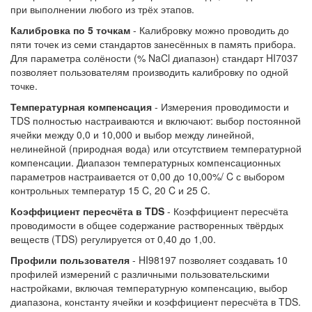
при выполнении любого из трёх этапов.
Калибровка по 5 точкам
- Калибровку можно проводить до
пяти точек из семи стандартов занесённых в память прибора.
Для параметра солёности (% NaCl диапазон) стандарт HI7037
позволяет пользователям производить калибровку по одной
точке.
Температурная компенсация
- Измерения проводимости и
TDS полностью настраиваются и включают: выбор постоянной
ячейки между 0,0 и 10,000 и выбор между линейной,
нелинейной (природная вода) или отсутствием температурной
компенсации. Диапазон температурных компенсационных
параметров настраивается от 0,00 до 10,00%/ C с выбором
контрольных температур 15 C, 20 C и 25 C.
Коэффициент пересчёта в TDS
- Коэффициент пересчёта
проводимости в общее содержание растворенных твёрдых
веществ (TDS) регулируется от 0,40 до 1,00.
Профили пользователя
- HI98197 позволяет создавать 10
профилей измерений с различными пользовательскими
настройками, включая температурную компенсацию, выбор
диапазона, константу ячейки и коэффициент пересчёта в TDS.