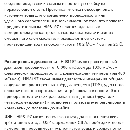
соединением, ввинчиваемым в проточную ячейку из
нержавеющей стали. Проточная ячейка подсоединена к
источнику воды для определения проводимости или
удельного сопротивления в зависимости от того, что является
предпочтительным. HI98197 является идеальным
измерителем для контроля качества системы очистки из
смешанного слоя смолы или эквивалентной системы,
производящей воду высокой чистоты 18,2 MОм * см при 25 C.
Расширенные диапазоны
- HI98197 имеет расширенный
диапазон проводимости от 0,000 мкСм/см до 1000 мСм/см
фактической проводимости (с компенсацией температуры 400
мСм/см). HI98197 также имеет диапазоны измерения общего
содержания растворенных твёрдых веществ (TDS), удельного
электрического сопротивления и трёх шкал солености. Этот
прибор автоматически распознает тип датчика (двух- или
четырёхэлектродный) и позволяет пользователю регулировать
номинальную постоянную ячейки.
USP
- HI98197 может использоваться для выполнения всех
трёх этапов метода USP фармакопеи США, необходимого для
измерения проводимости ультрачистой воды, и создаёт отчёт