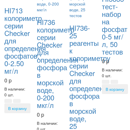
тест-
HI713
набор
колориметр
на
HI736
серии
HI736-
фосфат
колориметр
Checker
25
0-5 мг/
серии
для
реагенты
л, 50
Checker
определения
к
тестов
для
фосфатов,
колориметру
определения
0
p
0-2.50
серии
фосфора
мг/л
В наличии:
Checker
в
0 шт.
для
0
p
морской
определения
воде,
В наличии:
В корзину
фосфора
0 шт.
0-200
в
мкг/л
В корзину
морской
0
p
воде,
В наличии:
25
0 шт.