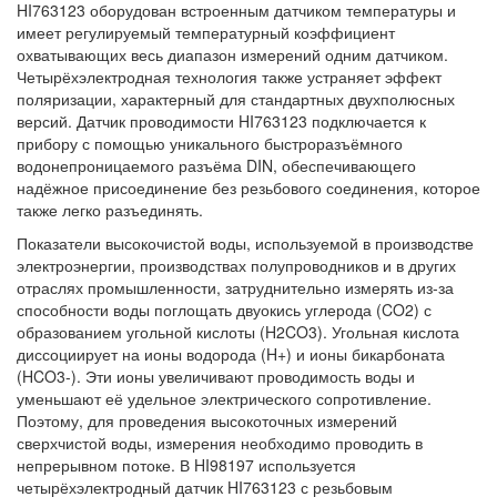
HI763123 оборудован встроенным датчиком температуры и
имеет регулируемый температурный коэффициент
охватывающих весь диапазон измерений одним датчиком.
Четырёхэлектродная технология также устраняет эффект
поляризации, характерный для стандартных двухполюсных
версий. Датчик проводимости HI763123 подключается к
прибору с помощью уникального быстроразъёмного
водонепроницаемого разъёма DIN, обеспечивающего
надёжное присоединение без резьбового соединения, которое
также легко разъединять.
Показатели высокочистой воды, используемой в производстве
электроэнергии, производствах полупроводников и в других
отраслях промышленности, затруднительно измерять из-за
способности воды поглощать двуокись углерода (CO2) с
образованием угольной кислоты (H2CO3). Угольная кислота
диссоциирует на ионы водорода (H+) и ионы бикарбоната
(HCO3-). Эти ионы увеличивают проводимость воды и
уменьшают её удельное электрического сопротивление.
Поэтому, для проведения высокоточных измерений
сверхчистой воды, измерения необходимо проводить в
непрерывном потоке. В HI98197 используется
четырёхэлектродный датчик HI763123 с резьбовым