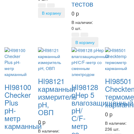
тестов
0
p
В корзину
В наличии:
0 шт.
В корзину
HI98121
HI98501
HI98100
HI98128
карманный
Checkte
Checker
pHep 5
измеритель
термоме
Plus
влагозащищенный
рН,
карманн
рН-
рН/
ОВП
0
p
метр
С/F-
0
p
В наличии:
карманный
метр
236 шт.
В наличии:
со