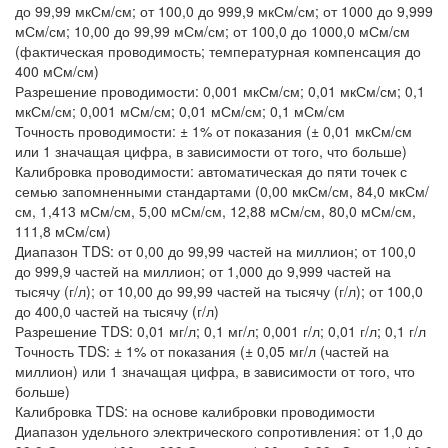
до 99,99 мкСм/см; от 100,0 до 999,9 мкСм/см; от 1000 до 9,999
мСм/см; 10,00 до 99,99 мСм/см; от 100,0 до 1000,0 мСм/см
(фактическая проводимость; температурная компенсация до
400 мСм/см)
Разрешение проводимости: 0,001 мкСм/см; 0,01 мкСм/см; 0,1
мкСм/см; 0,001 мСм/см; 0,01 мСм/см; 0,1 мСм/см
Точность проводимости: ± 1% от показания (± 0,01 мкСм/см
или 1 значащая цифра, в зависимости от того, что больше)
Калибровка проводимости: автоматическая до пяти точек с
семью запомненными стандартами (0,00 мкСм/см, 84,0 мкСм/
см, 1,413 мСм/см, 5,00 мСм/см, 12,88 мСм/см, 80,0 мСм/см,
111,8 мСм/см)
Диапазон TDS: от 0,00 до 99,99 частей на миллион; от 100,0
до 999,9 частей на миллион; от 1,000 до 9,999 частей на
тысячу (г/л); от 10,00 до 99,99 частей на тысячу (г/л); от 100,0
до 400,0 частей на тысячу (г/л)
Разрешение TDS: 0,01 мг/л; 0,1 мг/л; 0,001 г/л; 0,01 г/л; 0,1 г/л
Точность TDS: ± 1% от показания (± 0,05 мг/л (частей на
миллион) или 1 значащая цифра, в зависимости от того, что
больше)
Калибровка TDS: на основе калибровки проводимости
Диапазон удельного электрического сопротивления: от 1,0 до