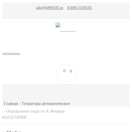
lab@6498195.ru
8 800 5558195
0
0
КАТАЛОГ
Главная
Титраторы автоматические
CHECKER
Определение воды по К.Фишеру
КАТЕГОРИИ