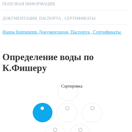
ПОЛЕЗНАЯ ИНФОРМАЦИЯ
Ион-селективные электроды
Кислородные датчики
РЕАГЕНТЫ
ДОКУМЕНТАЦИЯ, ПАСПОРТА , СЕРТИФИКАТЫ
Hanna Instruments Документация, Паспорта , Сертификаты
ТЕРМОМЕТРЫ
Определение воды по
К.Фишеру
ТИТРАТОРЫ АВТОМАТИЧЕСКИЕ
Сортировка:
ЭЛЕКТРОДЫ И ДАТЧИКИ