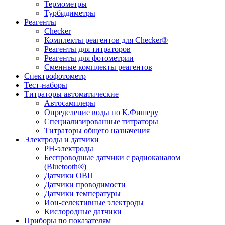
Термометры
Турбидиметры
Реагенты
Checker
Комплекты реагентов для Checker®
Реагенты для титраторов
Реагенты для фотометрии
Сменные комплекты реагентов
Спектрофотометр
Тест-наборы
Титраторы автоматические
Автосамплеры
Определение воды по К.Фишеру
Специализированные титраторы
Титраторы общего назначения
Электроды и датчики
PH-электроды
Беспроводные датчики с радиоканалом
(Bluetooth®)
Датчики ОВП
Датчики проводимости
Датчики температуры
Ион-селективные электроды
Кислородные датчики
Приборы по показателям