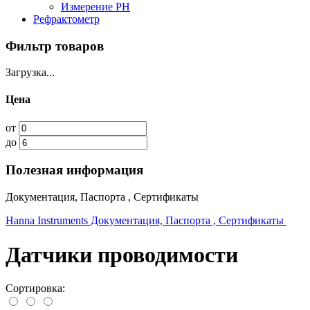
Измерение PH
Рефрактометр
Фильтр товаров
Загрузка...
Цена
от
до
Полезная информация
Документация, Паспорта , Сертификаты
Hanna Instruments Документация, Паспорта , Сертификаты
Датчики проводимости
Сортировка: