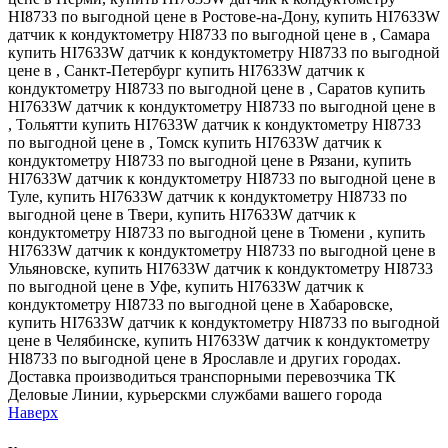
HI8733 по выгодной цене в Ростове-на-Дону, купить HI7633W
датчик к кондуктометру HI8733 по выгодной цене в , Самара
купить HI7633W датчик к кондуктометру HI8733 по выгодной
цене в , Санкт-Петербург купить HI7633W датчик к
кондуктометру HI8733 по выгодной цене в , Саратов купить
HI7633W датчик к кондуктометру HI8733 по выгодной цене в
, Тольятти купить HI7633W датчик к кондуктометру HI8733
по выгодной цене в , Томск купить HI7633W датчик к
кондуктометру HI8733 по выгодной цене в Рязани, купить
HI7633W датчик к кондуктометру HI8733 по выгодной цене в
Туле, купить HI7633W датчик к кондуктометру HI8733 по
выгодной цене в Твери, купить HI7633W датчик к
кондуктометру HI8733 по выгодной цене в Тюмени , купить
HI7633W датчик к кондуктометру HI8733 по выгодной цене в
Ульяновске, купить HI7633W датчик к кондуктометру HI8733
по выгодной цене в Уфе, купить HI7633W датчик к
кондуктометру HI8733 по выгодной цене в Хабаровске,
купить HI7633W датчик к кондуктометру HI8733 по выгодной
цене в Челябинске, купить HI7633W датчик к кондуктометру
HI8733 по выгодной цене в Ярославле и других городах.
Доставка производиться транспорными перевозчика ТК
Деловые Линии, курьерскми службами вашего города
Наверх