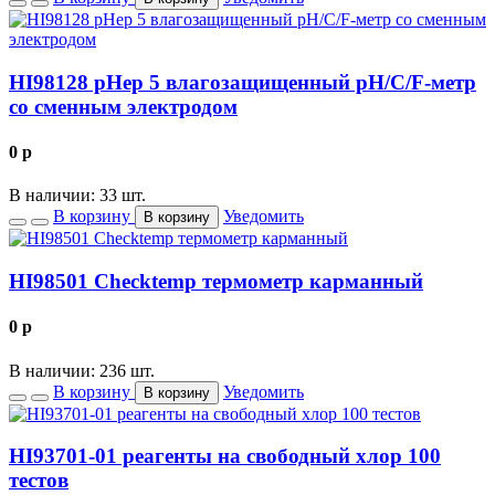
HI98128 pHep 5 влагозащищенный рН/С/F-метр
со сменным электродом
0
p
В наличии: 33 шт.
В корзину
Уведомить
В корзину
HI98501 Checktemp термометр карманный
0
p
В наличии: 236 шт.
В корзину
Уведомить
В корзину
HI93701-01 реагенты на свободный хлор 100
тестов