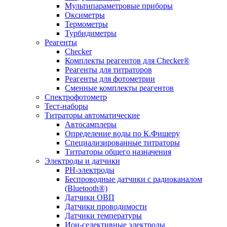
Мультипараметровые приборы
Оксиметры
Термометры
Турбидиметры
Реагенты
Checker
Комплекты реагентов для Checker®
Реагенты для титраторов
Реагенты для фотометрии
Сменные комплекты реагентов
Спектрофотометр
Тест-наборы
Титраторы автоматические
Автосамплеры
Определение воды по К.Фишеру
Специализированные титраторы
Титраторы общего назначения
Электроды и датчики
PH-электроды
Беспроводные датчики с радиоканалом
(Bluetooth®)
Датчики ОВП
Датчики проводимости
Датчики температуры
Ион-селективные электроды