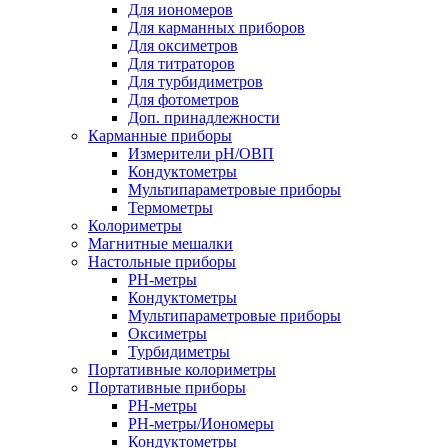
Для иономеров
Для карманных приборов
Для оксиметров
Для титраторов
Для турбидиметров
Для фотометров
Доп. принадлежности
Карманные приборы
Измерители pH/ОВП
Кондуктометры
Мультипараметровые приборы
Термометры
Колориметры
Магнитные мешалки
Настольные приборы
PH-метры
Кондуктометры
Мультипараметровые приборы
Оксиметры
Турбидиметры
Портативные колориметры
Портативные приборы
PH-метры
PH-метры/Иономеры
Кондуктометры