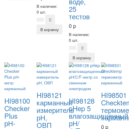
воде,
В наличии:
25
0 шт.
тестов
0
p
В корзину
В наличии:
0 шт.
В корзину
HI98121
HI98501
HI98100
HI98128
карманный
Checkte
Checker
pHep 5
измеритель
термоме
Plus
влагозащищенный
рН,
карманн
рН-
рН/
ОВП
0
p