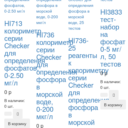
HI3833
тест-
HI713
набор
колориметр
на
HI736
серии
HI736-
фосфат
колориметр
Checker
25
0-5 мг/
серии
для
реагенты
л, 50
Checker
определения
к
тестов
для
фосфатов,
колориметру
определения
0
p
0-2.50
серии
фосфора
мг/л
В наличии:
Checker
в
0 шт.
для
0
p
морской
определения
воде,
В наличии:
В корзину
фосфора
0 шт.
0-200
в
мкг/л
морской
В корзину
0
p