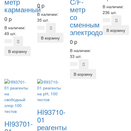
метр
С/F-
0
p
В наличии:
карманный
метр
236 шт.
В наличии:
со
0
p
35 шт.
сменным
В наличии:
электродом
В корзину
49 шт.
В корзину
0
p
В наличии:
В корзину
33 шт.
В корзину
HI93710-
01
HI93701-
реагенты