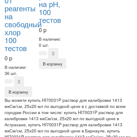
01
на рН,
реагенты
100
на
тестов
свободный
0
p
хлор
100
В наличии:
0 шт.
тестов
0
p
В корзину
В наличии:
36 шт.
В корзину
Вы можете купить HI70031P раствор для калибровки 1413
мкСм/см, 25х20 мл по выгодной цене в с доставкой по всем
городам России в том числе: купить HI70031P раствор для
калибровки 1413 мкСм/см, 25х20 мл по выгодной цене в
Астрахане, купить HI70031P раствор для калибровки 1413
мкСм/см, 25х20 мл по выгодной цене в Барнауле, купить
HI70031P раствор для калибровки 1413 мкСм/см, 25х20 мл по