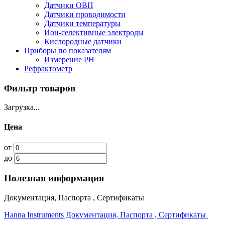
Датчики ОВП
Датчики проводимости
Датчики температуры
Ион-селективные электроды
Кислородные датчики
Приборы по показателям
Измерение PH
Рефрактометр
Фильтр товаров
Загрузка...
Цена
от
до
Полезная информация
Документация, Паспорта , Сертификаты
Hanna Instruments Документация, Паспорта , Сертификаты