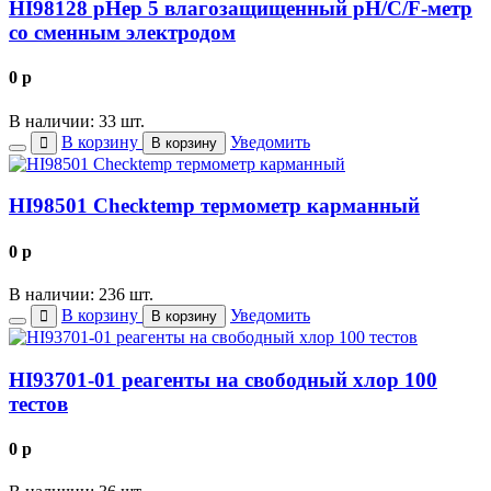
HI98128 pHep 5 влагозащищенный рН/С/F-метр
со сменным электродом
0
p
В наличии: 33 шт.
В корзину
Уведомить
В корзину
HI98501 Checktemp термометр карманный
0
p
В наличии: 236 шт.
В корзину
Уведомить
В корзину
HI93701-01 реагенты на свободный хлор 100
тестов
0
p