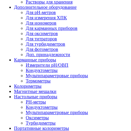
Растворы для хранения
Дополнительное оборудование
Для pH-метров
Для измерения ХПК
Для иономеров
Для карманных приборов
Для оксиметров
Для титраторов
Для турбидиметров
Для фотометров
Доп. принадлежности
Карманные приборы
Измерители pH/ОВП
Кондуктометры
Мультипараметровые приборы
Термометры
Колориметры
Магнитные мешалки
Настольные приборы
PH-метры
Кондуктометры
Мультипараметровые приборы
Оксиметры
Турбидиметры
Портативные колориметры