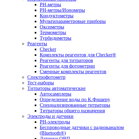
PH-метры
PH-метры/Иономеры
Кондуктометры
Мультипараметровые приборы
Оксиметры
Термометры
Турбидиметры
Реагенты
Checker
Комплекты реагентов для Checker®
Реагенты для титраторов
Реагенты для фотометрии
Сменные комплекты реагентов
Спектрофотометр
Тест-наборы
Титраторы автоматические
Автосамплеры
Определение воды по К.Фишеру
Специализированные титраторы
Титраторы общего назначения
Электроды и датчики
PH-электроды
Беспроводные датчики с радиоканалом
(Bluetooth®)
Датчики ОВП