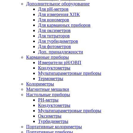
Дополнительное оборудование
Для pH-метров
Для измерения ХПК
Для иономеров
Для карманных приборов
Для оксиметров
Для титраторов
Для турбидиметров
Для фотометров
Доп. принадлежности
Карманные приборы
Измерители pH/ОВП
Кондуктометры
Мультипараметровые приборы
Термометры
Колориметры
Магнитные мешалки
Настольные приборы
PH-метры
Кондуктометры
Мультипараметровые приборы
Оксиметры
Турбидиметры
Портативные колориметры
Портативные приборы