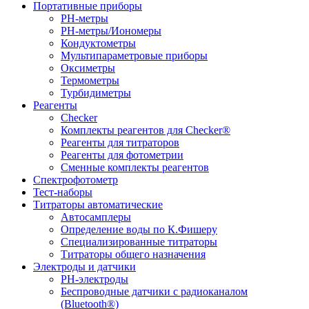
Портативные приборы
PH-метры
PH-метры/Иономеры
Кондуктометры
Мультипараметровые приборы
Оксиметры
Термометры
Турбидиметры
Реагенты
Checker
Комплекты реагентов для Checker®
Реагенты для титраторов
Реагенты для фотометрии
Сменные комплекты реагентов
Спектрофотометр
Тест-наборы
Титраторы автоматические
Автосамплеры
Определение воды по К.Фишеру
Специализированные титраторы
Титраторы общего назначения
Электроды и датчики
PH-электроды
Беспроводные датчики с радиоканалом
(Bluetooth®)