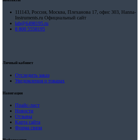
111143, Россия, Москва, Плеханова 17, офис 303, Hanna-
Instruments.ru Официальный сайт
lab@6498195.ru
8 800 5558195
Личный кабинет
Отследить заказ
Уведомления о товарах
Навигация
Прайс-лист
Новости
Отзывы
Карта сайта
Форма связи
Информация