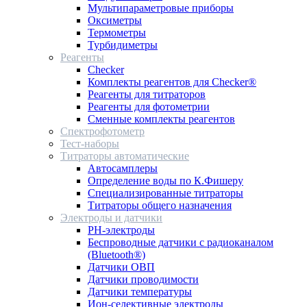
Мультипараметровые приборы
Оксиметры
Термометры
Турбидиметры
Реагенты
Checker
Комплекты реагентов для Checker®
Реагенты для титраторов
Реагенты для фотометрии
Сменные комплекты реагентов
Спектрофотометр
Тест-наборы
Титраторы автоматические
Автосамплеры
Определение воды по К.Фишеру
Специализированные титраторы
Титраторы общего назначения
Электроды и датчики
PH-электроды
Беспроводные датчики с радиоканалом
(Bluetooth®)
Датчики ОВП
Датчики проводимости
Датчики температуры
Ион-селективные электроды