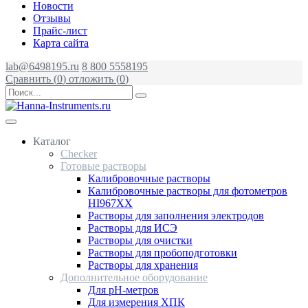
Новости
Отзывы
Прайс-лист
Карта сайта
lab@6498195.ru
8 800 5558195
Сравнить (
0
)
отложить (
0
)
Каталог
Checker
Готовые растворы
Калибровочные растворы
Калибровочные растворы для фотометров
HI967ХХ
Растворы для заполнения электродов
Растворы для ИСЭ
Растворы для очистки
Растворы для пробоподготовки
Растворы для хранения
Дополнительное оборудование
Для pH-метров
Для измерения ХПК