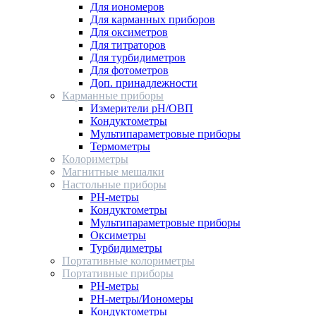
Для иономеров
Для карманных приборов
Для оксиметров
Для титраторов
Для турбидиметров
Для фотометров
Доп. принадлежности
Карманные приборы
Измерители pH/ОВП
Кондуктометры
Мультипараметровые приборы
Термометры
Колориметры
Магнитные мешалки
Настольные приборы
PH-метры
Кондуктометры
Мультипараметровые приборы
Оксиметры
Турбидиметры
Портативные колориметры
Портативные приборы
PH-метры
PH-метры/Иономеры
Кондуктометры