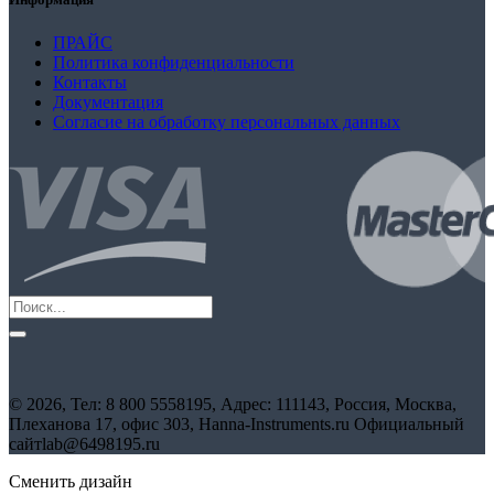
ПРАЙС
Политика конфиденциальности
Контакты
Документация
Согласие на обработку персональных данных
©
2026, Тел:
8 800 5558195
,
Адрес:
111143, Россия, Москва,
Плеханова 17, офис 303, Hanna-Instruments.ru Официальный
сайт
lab@6498195.ru
Сменить дизайн