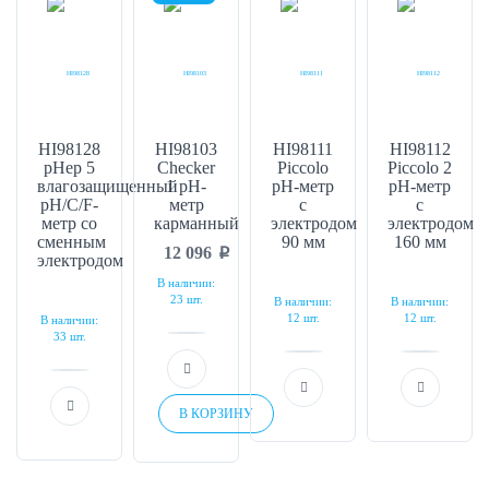
HI98128
HI98103
HI98111
HI98112
pHep 5
Checker
Piccolo
Piccolo 2
влагозащищенный
1 рН-
рН-метр
рН-метр
рН/С/F-
метр
с
с
метр со
карманный
электродом
электродом
сменным
90 мм
160 мм
12 096
p
электродом
В наличии:
23 шт.
В наличии:
В наличии:
12 шт.
12 шт.
В наличии:
33 шт.
В КОРЗИНУ