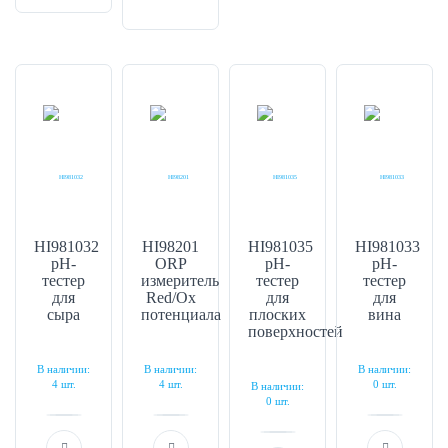
HI981032
HI98201
HI981035
HI981033
pH-
ORP
pH-
pH-
тестер
измеритель
тестер
тестер
для
Red/Ox
для
для
сыра
потенциала
плоских
вина
поверхностей
В наличии:
В наличии:
В наличии:
4 шт.
4 шт.
0 шт.
В наличии:
0 шт.