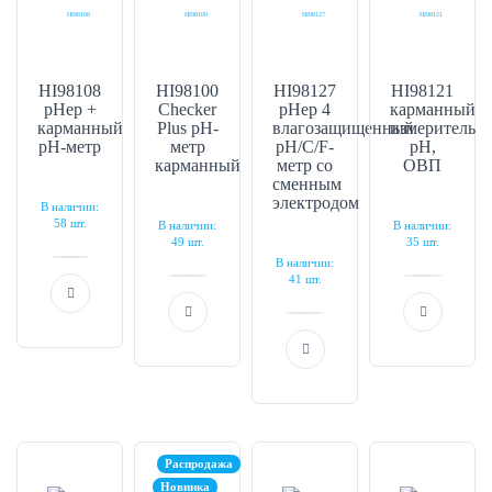
HI98108
HI98100
HI98127
HI98121
pHep +
Checker
pHep 4
карманный
карманный
Plus рН-
влагозащищенный
измеритель
рН-метр
метр
рН/С/F-
рН,
карманный
метр со
ОВП
сменным
электродом
В наличии:
58 шт.
В наличии:
В наличии:
49 шт.
35 шт.
В наличии:
41 шт.
Распродажа
Новинка