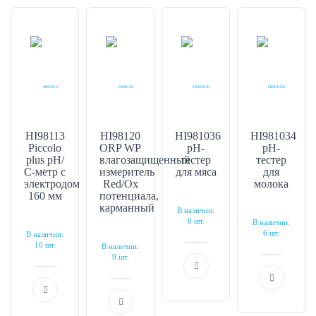
HI98113
HI98120
HI981036
HI981034
Piccolo
ORP WP
pH-
pH-
plus рН/
влагозащищенный
тестер
тестер
С-метр с
измеритель
для мяса
для
электродом
Red/Ox
молока
160 мм
потенциала,
карманный
В наличии:
6 шт.
В наличии:
6 шт.
В наличии:
10 шт.
В наличии:
9 шт.