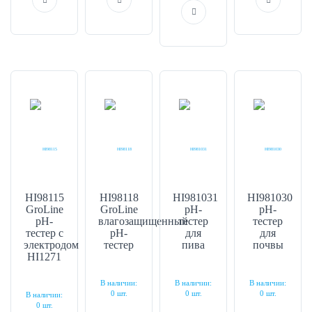
HI98115
HI98118
HI981031
HI981030
GroLine
GroLine
pH-
pH-
pH-
влагозащищенный
тестер
тестер
тестер c
pH-
для
для
электродом
тестер
пива
почвы
HI1271
В наличии:
В наличии:
В наличии:
0 шт.
0 шт.
0 шт.
В наличии:
0 шт.