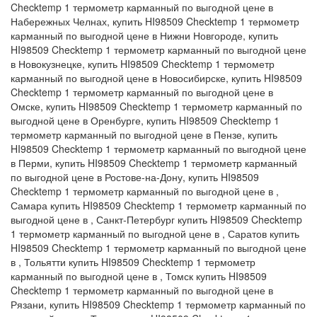
Checktemp 1 термометр карманный по выгодной цене в
Набережных Челнах, купить HI98509 Checktemp 1 термометр
карманный по выгодной цене в Нижни Новгороде, купить
HI98509 Checktemp 1 термометр карманный по выгодной цене
в Новокузнецке, купить HI98509 Checktemp 1 термометр
карманный по выгодной цене в Новосибирске, купить HI98509
Checktemp 1 термометр карманный по выгодной цене в
Омске, купить HI98509 Checktemp 1 термометр карманный по
выгодной цене в Оренбурге, купить HI98509 Checktemp 1
термометр карманный по выгодной цене в Пензе, купить
HI98509 Checktemp 1 термометр карманный по выгодной цене
в Перми, купить HI98509 Checktemp 1 термометр карманный
по выгодной цене в Ростове-на-Дону, купить HI98509
Checktemp 1 термометр карманный по выгодной цене в ,
Самара купить HI98509 Checktemp 1 термометр карманный по
выгодной цене в , Санкт-Петербург купить HI98509 Checktemp
1 термометр карманный по выгодной цене в , Саратов купить
HI98509 Checktemp 1 термометр карманный по выгодной цене
в , Тольятти купить HI98509 Checktemp 1 термометр
карманный по выгодной цене в , Томск купить HI98509
Checktemp 1 термометр карманный по выгодной цене в
Рязани, купить HI98509 Checktemp 1 термометр карманный по