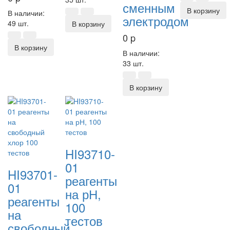
сменным
В корзину
В наличии:
электродом
49 шт.
В корзину
0
p
В корзину
В наличии:
33 шт.
В корзину
HI93710-
01
HI93701-
реагенты
01
на рН,
реагенты
100
на
тестов
свободный