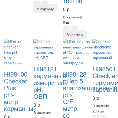
тестов
0
p
В корзину
В наличии:
0 шт.
В корзину
HI98121
HI98501
HI98100
HI98128
карманный
Checkte
Checker
pHep 5
измеритель
термоме
Plus
влагозащищенный
рН,
карманн
рН-
рН/
ОВП
0
p
метр
С/F-
0
p
В наличии:
карманный
метр
236 шт.
В наличии:
со
0
p
35 шт.