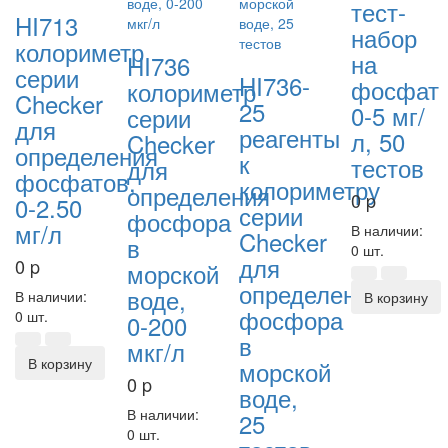
тест-
HI713
набор
колориметр
на
HI736
серии
HI736-
фосфат
колориметр
Checker
25
0-5 мг/
серии
для
реагенты
л, 50
Checker
определения
к
тестов
для
фосфатов,
колориметру
определения
0
p
0-2.50
серии
фосфора
мг/л
В наличии:
Checker
в
0 шт.
для
0
p
морской
определения
воде,
В наличии:
В корзину
фосфора
0 шт.
0-200
в
мкг/л
В корзину
морской
0
p
воде,
В наличии:
25
0 шт.