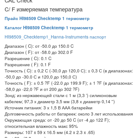
CAL Check
C/ F измеряемая температура
Прайс HI98509 Checktemp 1 термометр
Каталог HI98509 Checktemp 1 термометр
HI98509_Checktemp1_Hanna-Instruments паспорт
Диапазон ( C): от -50.0 до 150.0 C
Диапазон ( F): от -58.0 до 302.0 F
Разрешение ( C): 0.1 C
Разрешение ( F): 0.1 F
Точность ( C): ± 0,2 С (-30,0 до 120,0 С); ± 0,3 С (в диапазонах:
-50,0 до -30.0 С и 120,0 до 150,0 С)
Точность ( F): ± 0.5 ?F (-22.0 до 199.9 F); ± 1 ?F (в диапазонах:
-58,0 до -22,0 ?F и от 200 до 302 ?F)
Зонд: из нержавеющей стали с 1 м (3,3 ') силиконовым
кабелем; 97,3 х диаметр 3,5 мм (3,8 х диаметр 0,14 '')
Источник питания: 3 х 1,5 В ААА батарейки
Долговечность работы от батареек: около 3 лет использования
Окружающая среда: от -20 до 50 C (от -4 до 122 F);
относительная влажность макс 95%
Размеры: 107 x 59 x 16.5 мм (4.2 x 2.3 x .65)