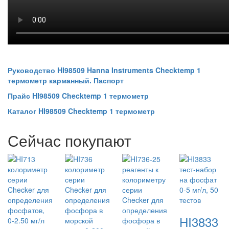
Руководство HI98509 Hanna Instruments Checktemp 1
термометр карманный. Паспорт
Прайс HI98509 Checktemp 1 термометр
Каталог HI98509 Checktemp 1 термометр
Сейчас покупают
HI3833