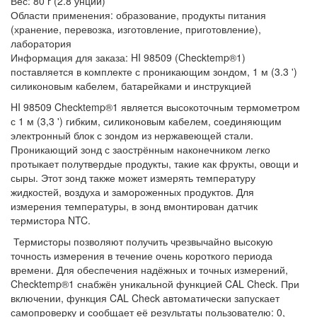
Вес: 80 г (2.8 унции)
Области применения: образование, продукты питания
(хранение, перевозка, изготовление, приготовление),
лаборатория
Информация для заказа: HI 98509 (Checktemp®1)
поставляется в комплекте с проникающим зондом, 1 м (3.3 ')
силиконовым кабелем, батарейками и инструкцией
HI 98509 Checktemp®1 является высокоточным термометром
с 1 м (3,3 ') гибким, силиконовым кабелем, соединяющим
электронный блок с зондом из нержавеющей стали.
Проникающий зонд с заострённым наконечником легко
протыкает полутвердые продукты, такие как фрукты, овощи и
сыры. Этот зонд также может измерять температуру
жидкостей, воздуха и замороженных продуктов. Для
измерения температуры, в зонд вмонтирован датчик
термистора NTC.
Термисторы позволяют получить чрезвычайно высокую
точность измерения в течение очень короткого периода
времени. Для обеспечения надёжных и точных измерений,
Checktemp®1 снабжён уникальной функцией CAL Check. При
включении, функция CAL Check автоматически запускает
самопроверку и сообщает её результаты пользователю: 0,