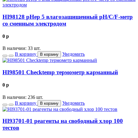
HI98128 pHep 5 влагозащищенный рН/С/F-метр
со сменным электродом
0
p
В наличии: 33 шт.
В корзину
Уведомить
В корзину
HI98501 Checktemp термометр карманный
0
p
В наличии: 236 шт.
В корзину
Уведомить
В корзину
HI93701-01 реагенты на свободный хлор 100
тестов