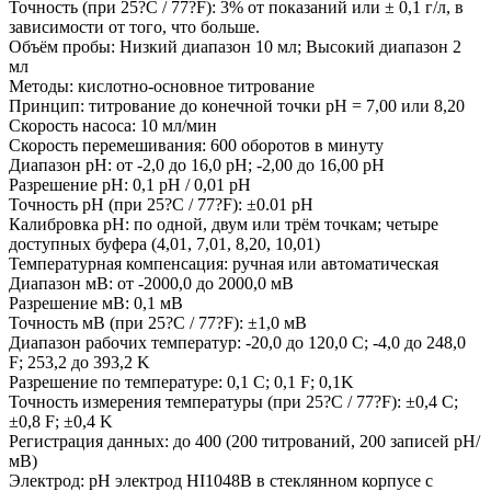
Точность (при 25?C / 77?F): 3% от показаний или ± 0,1 г/л, в
зависимости от того, что больше.
Объём пробы: Низкий диапазон 10 мл; Высокий диапазон 2
мл
Методы: кислотно-основное титрование
Принцип: титрование до конечной точки рН = 7,00 или 8,20
Скорость насоса: 10 мл/мин
Скорость перемешивания: 600 оборотов в минуту
Диапазон рН: от -2,0 до 16,0 рН; -2,00 до 16,00 рН
Разрешение рН: 0,1 pH / 0,01 pH
Точность рН (при 25?C / 77?F): ±0.01 pH
Калибровка рН: по одной, двум или трём точкам; четыре
доступных буфера (4,01, 7,01, 8,20, 10,01)
Температурная компенсация: ручная или автоматическая
Диапазон мВ: от -2000,0 до 2000,0 мВ
Разрешение мВ: 0,1 мВ
Точность мВ (при 25?C / 77?F): ±1,0 мВ
Диапазон рабочих температур: -20,0 до 120,0 C; -4,0 до 248,0
F; 253,2 до 393,2 K
Разрешение по температуре: 0,1 C; 0,1 F; 0,1K
Точность измерения температуры (при 25?C / 77?F): ±0,4 C;
±0,8 F; ±0,4 K
Регистрация данных: до 400 (200 титрований, 200 записей рН/
мВ)
Электрод: рН электрод HI1048B в стеклянном корпусе с