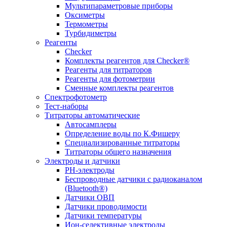
Мультипараметровые приборы
Оксиметры
Термометры
Турбидиметры
Реагенты
Checker
Комплекты реагентов для Checker®
Реагенты для титраторов
Реагенты для фотометрии
Сменные комплекты реагентов
Спектрофотометр
Тест-наборы
Титраторы автоматические
Автосамплеры
Определение воды по К.Фишеру
Специализированные титраторы
Титраторы общего назначения
Электроды и датчики
PH-электроды
Беспроводные датчики с радиоканалом
(Bluetooth®)
Датчики ОВП
Датчики проводимости
Датчики температуры
Ион-селективные электроды