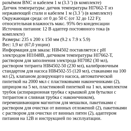
разъёмом BNC и кабелем 1 м (3.3 ') (в комплекте)
Датчик температуры: датчик температуры HI7662-T из
нержавеющей стали и кабелем 1 м (3.3 ') (в комплекте)
Окружающая среда: от 0 до 50 C (от 32 до 122 F);
относительная влажность макс. 95% без конденсации
Источник питания: 12 В адаптер постоянного тока (в
комплекте)
Размеры: 235 x 200 x 150 мм (9.2 x 7.9 x 5.9)
Вес: 1,9 кг (67,0 унции)
Информация для заказа: HI84502 поставляется с рН
электродом HI1048B, датчиком температуры HI7662-Т,
раствором для заполнения электрода HI7082 (30 мл),
раствором титранта HI84502-50 (230 мл), калибровочным
стандартом для насоса HI84502-55 (120 мл), стаканами на 100
мл (2), клапаном дозирующего насоса, автоматической
пипеткой на 2000 мкл с пластиковыми наконечниками (2),
шприцом на 5 мл, пластиковой пипеткой на 1 мл, комплектом
трубок (аспирационная трубка с крышкой для бутылки с
титрантом и сливная трубка с наконечником),
перемешивающим магнитом для мешалки, пакетиками с
раствором для очистки от винных отложений (2), пакетиками
с раствором для очистки от винных пятен (2), адаптером
питания на 12В и инструкцией по эксплуатации.