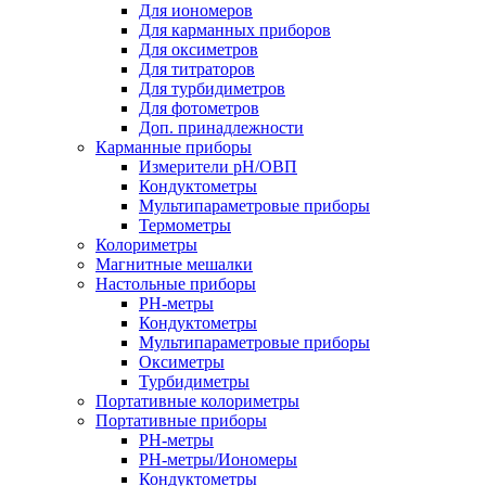
Для иономеров
Для карманных приборов
Для оксиметров
Для титраторов
Для турбидиметров
Для фотометров
Доп. принадлежности
Карманные приборы
Измерители pH/ОВП
Кондуктометры
Мультипараметровые приборы
Термометры
Колориметры
Магнитные мешалки
Настольные приборы
PH-метры
Кондуктометры
Мультипараметровые приборы
Оксиметры
Турбидиметры
Портативные колориметры
Портативные приборы
PH-метры
PH-метры/Иономеры
Кондуктометры