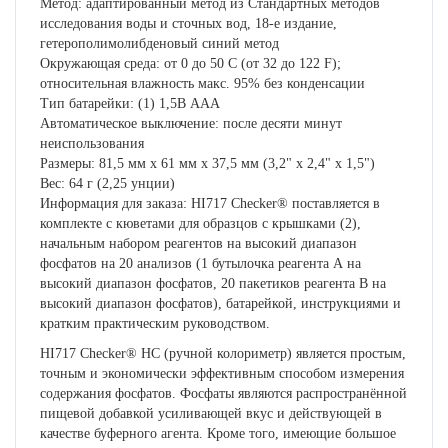
Метод: адаптированный метод из Стандартных методов
исследования воды и сточных вод, 18-е издание,
гетерополимолибденовый синий метод
Окружающая среда: от 0 до 50 C (от 32 до 122 F);
относительная влажность макс. 95% без конденсации
Тип батарейки: (1) 1,5В AAA
Автоматическое выключение: после десяти минут
неиспользования
Размеры: 81,5 мм х 61 мм х 37,5 мм (3,2" х 2,4" х 1,5")
Вес: 64 г (2,25 унции)
Информация для заказа: HI717 Checker® поставляется в
комплекте с кюветами для образцов с крышками (2),
начальным набором реагентов на высокий диапазон
фосфатов на 20 анализов (1 бутылочка реагента А на
высокий диапазон фосфатов, 20 пакетиков реагента В на
высокий диапазон фосфатов), батарейкой, инструкциями и
кратким практическим руководством.
HI717 Checker® HC (ручной колориметр) является простым,
точным и экономически эффективным способом измерения
содержания фосфатов. Фосфаты являются распространённой
пищевой добавкой усиливающей вкус и действующей в
качестве буферного агента. Кроме того, имеющие большое