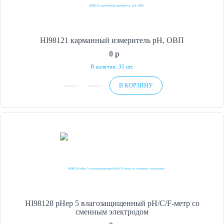
HI98121 карманный измеритель рН, ОВП
0
p
В наличии: 35 шт.
В КОРЗИНУ
HI98128 pHep 5 влагозащищенный рН/С/F-метр со
сменным электродом