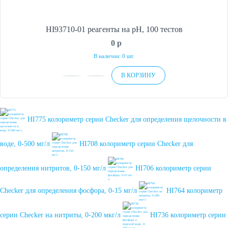
HI93710-01 реагенты на рН, 100 тестов
0
p
В наличии: 0 шт.
В КОРЗИНУ
HI775 колориметр серии Checker для определения щелочности в
воде, 0-500 мг/л
HI708 колориметр серии Checker для
определения нитритов, 0-150 мг/л
HI706 колориметр серии
Checker для определения фосфора, 0-15 мг/л
HI764 колориметр
серии Checker на нитриты, 0-200 мкг/л
HI736 колориметр серии