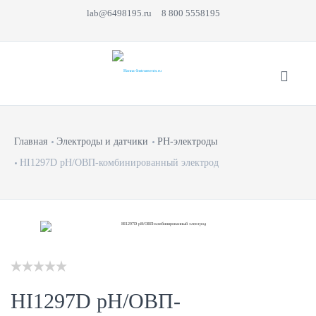
lab@6498195.ru
8 800 5558195
Главная
Электроды и датчики
PH-электроды
HI1297D рН/ОВП-комбинированный электрод
HI1297D рН/ОВП-