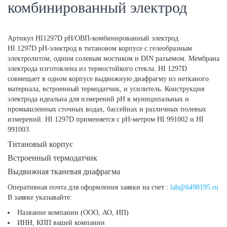
комбинированный электрод
Артикул
HI1297D рН/ОВП-комбинированный электрод
HI 1297D рН-электрод в титановом корпусе с гелеобразным
электролитом, одним солевым мостиком и DIN разъемом. Мембрана
электрода изготовлена из термостойкого стекла. HI 1297D
совмещает в одном корпусе выдвижную диафрагму из нетканого
материала, встроенный термодатчик, и усилитель. Конструкция
электрода идеальна для измерений рН в муниципальных и
промышленных сточных водах, бассейнах и различных полевых
измерений. HI 1297D применяется с рН-метром HI 991002 и HI
991003.
Титановый корпус
Встроенный термодатчик
Выдвижная тканевая диафрагма
Оперативная почта для оформления заявки на счет :
lab@6498195.ru
В заявке указывайте:
Название компании (ООО, АО, ИП)
ИНН, КПП вашей компании