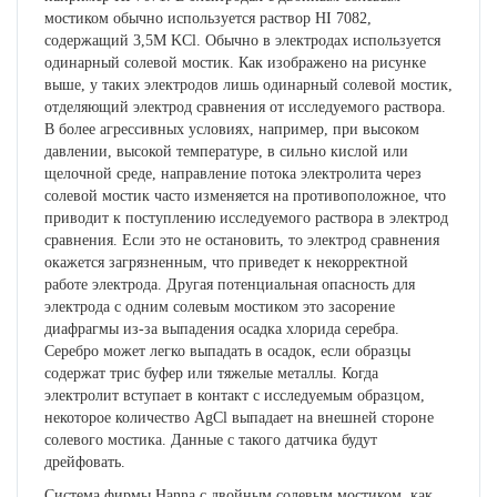
мостиком обычно используется раствор HI 7082,
содержащий 3,5М KCl. Обычно в электродах используется
одинарный солевой мостик. Как изображено на рисунке
выше, у таких электродов лишь одинарный солевой мостик,
отделяющий электрод сравнения от исследуемого раствора.
В более агрессивных условиях, например, при высоком
давлении, высокой температуре, в сильно кислой или
щелочной среде, направление потока электролита через
солевой мостик часто изменяется на противоположное, что
приводит к поступлению исследуемого раствора в электрод
сравнения. Если это не остановить, то электрод сравнения
окажется загрязненным, что приведет к некорректной
работе электрода. Другая потенциальная опасность для
электрода с одним солевым мостиком это засорение
диафрагмы из-за выпадения осадка хлорида серебра.
Серебро может легко выпадать в осадок, если образцы
содержат трис буфер или тяжелые металлы. Когда
электролит вступает в контакт с исследуемым образцом,
некоторое количество AgCl выпадает на внешней стороне
солевого мостика. Данные с такого датчика будут
дрейфовать.
Система фирмы Hanna с двойным солевым мостиком, как