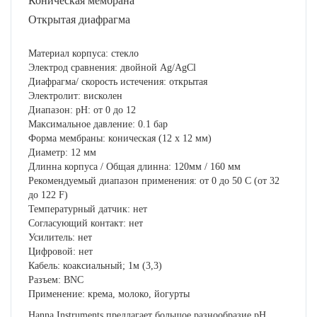
Коническая мембрана
Открытая диафрагма
Материал корпуса: стекло
Электрод сравнения: двойной Ag/AgCl
Диафрагма/ скорость истечения: открытая
Электролит: висколен
Диапазон: рН: от 0 до 12
Максимальное давление: 0.1 бар
Форма мембраны: коническая (12 х 12 мм)
Диаметр: 12 мм
Длинна корпуса / Общая длинна: 120мм / 160 мм
Рекомендуемый диапазон применения: от 0 до 50 С (от 32
до 122 F)
Температурный датчик: нет
Согласующий контакт: нет
Усилитель: нет
Цифровой: нет
Кабель: коаксиальный; 1м (3,3)
Разъем: BNC
Применение: крема, молоко, йогурты
Hanna Instruments предлагает большое разнообразие рН