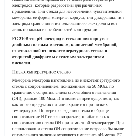
электродов, которые разработаны для различных
применений. Тип стекла для изготовления чувствительной
мембраны, ее форма, материал корпуса, тип диафрагмы, тип
электрода сравнения и использованного электролита вот
лишь несколько из особенностей конструкции.
FC 210B это рН электрод в стеклянном корпусе с
двойным солевым мостиком, конической мембраной,
изготовленной из низкотемпературного стекла и
открытой диафрагмы с гелевым электролитом
висколен.
Низкотемпературное стекло
Мембрана электрода изготовлена из низкотемпературного
стекла с сопротивлением, пониженным на 50 МОм, по
сравнению с сопротивлением стекла общего назначения
(ОН), равным 100 Мом. Это является преимуществом, так
как много продуктов питания хранится при низких
температурах. По мере охлаждения стекла в образце
сопротивление НТ стекла возрастает, приближаясь к
сопротивлению стекла ОН при комнатной температуре. При
использовании стекла ОН сопротивление возросло бы выше
оптимального значения входящего импеданса рН-метра. FC