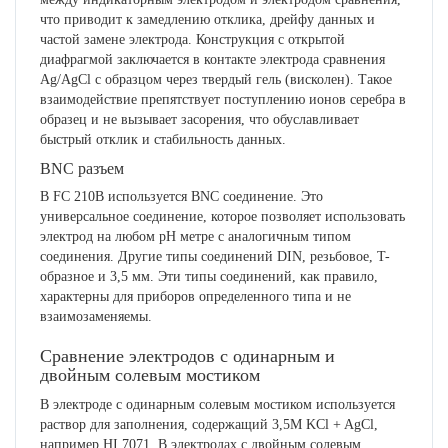
что приводит к замедлению отклика, дрейфу данных и
частой замене электрода. Конструкция с открытой
диафрагмой заключается в контакте электрода сравнения
Ag/AgCl с образцом через твердый гель (висколен). Такое
взаимодействие препятствует поступлению ионов серебра в
образец и не вызывает засорения, что обуславливает
быстрый отклик и стабильность данных.
BNC разъем
В FC 210B используется BNC соединение. Это
универсальное соединение, которое позволяет использовать
электрод на любом рН метре с аналогичным типом
соединения. Другие типы соединений DIN, резьбовое, T-
образное и 3,5 мм. Эти типы соединений, как правило,
характерны для приборов определенного типа и не
взаимозаменяемы.
Сравнение электродов с одинарным и
двойным солевым мостиком
В электроде с одинарным солевым мостиком используется
раствор для заполнения, содержащий 3,5М KCl + AgCl,
например HI 7071. В электродах с двойным солевым