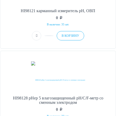
HI98121 карманный измеритель рН, ОВП
0
p
В наличии: 35 шт.
В КОРЗИНУ
HI98128 pHep 5 влагозащищенный рН/С/F-метр со
сменным электродом
0
p