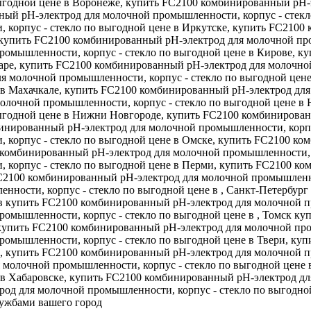
выгодной цене в Воронеже, купить FC2100 комбинированный рН-
ный рН-электрод для молочной промышленности, корпус - стекл
корпус - стекло по выгодной цене в Иркутске, купить FC2100
 купить FC2100 комбинированный рН-электрод для молочной про
омышленности, корпус - стекло по выгодной цене в Кирове, к
аре, купить FC2100 комбинированный рН-электрод для молочной
я молочной промышленности, корпус - стекло по выгодной цен
 в Махачкале, купить FC2100 комбинированный рН-электрод для
молочной промышленности, корпус - стекло по выгодной цене в
выгодной цене в Нижни Новгороде, купить FC2100 комбинирова
бинированный рН-электрод для молочной промышленности, корпу
 корпус - стекло по выгодной цене в Омске, купить FC2100 к
0 комбинированный рН-электрод для молочной промышленности, к
 корпус - стекло по выгодной цене в Перми, купить FC2100 к
 FC2100 комбинированный рН-электрод для молочной промышленно
ности, корпус - стекло по выгодной цене в , Санкт-Петербур
ов купить FC2100 комбинированный рН-электрод для молочной пр
омышленности, корпус - стекло по выгодной цене в , Томск к
 купить FC2100 комбинированный рН-электрод для молочной пром
омышленности, корпус - стекло по выгодной цене в Твери, ку
 , купить FC2100 комбинированный рН-электрод для молочной п
 молочной промышленности, корпус - стекло по выгодной цене 
 в Хабаровске, купить FC2100 комбинированный рН-электрод дл
од для молочной промышленности, корпус - стекло по выгодной
ужбами вашего город