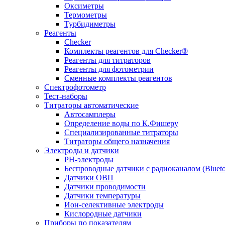
Оксиметры
Термометры
Турбидиметры
Реагенты
Checker
Комплекты реагентов для Checker®
Реагенты для титраторов
Реагенты для фотометрии
Сменные комплекты реагентов
Спектрофотометр
Тест-наборы
Титраторы автоматические
Автосамплеры
Определение воды по К.Фишеру
Специализированные титраторы
Титраторы общего назначения
Электроды и датчики
PH-электроды
Беспроводные датчики с радиоканалом (Bluet
Датчики ОВП
Датчики проводимости
Датчики температуры
Ион-селективные электроды
Кислородные датчики
Приборы по показателям