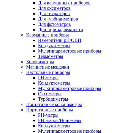
Для карманных приборов
Для оксиметров
Для титраторов
Для турбидиметров
Для фотометров
Доп. принадлежности
Карманные приборы
Измерители pH/ОВП
Кондуктометры
Мультипараметровые приборы
Термометры
Колориметры
Магнитные мешалки
Настольные приборы
PH-метры
Кондуктометры
Мультипараметровые приборы
Оксиметры
Турбидиметры
Портативные колориметры
Портативные приборы
PH-метры
PH-метры/Иономеры
Кондуктометры
Мультипараметровые приборы