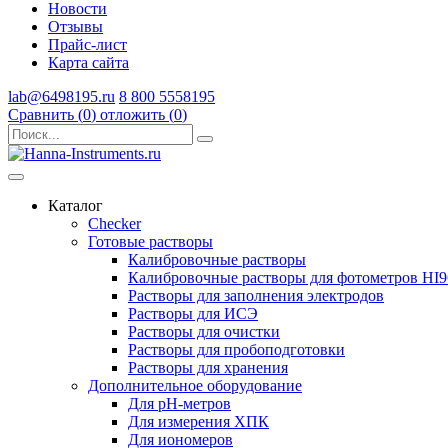
Новости
Отзывы
Прайс-лист
Карта сайта
lab@6498195.ru
8 800 5558195
Сравнить (
0
)
отложить (
0
)
Каталог
Checker
Готовые растворы
Калибровочные растворы
Калибровочные растворы для фотометров HI
Растворы для заполнения электродов
Растворы для ИСЭ
Растворы для очистки
Растворы для пробоподготовки
Растворы для хранения
Дополнительное оборудование
Для pH-метров
Для измерения ХПК
Для иономеров