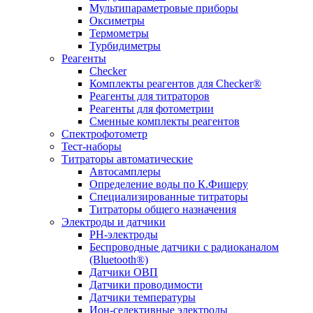
Мультипараметровые приборы
Оксиметры
Термометры
Турбидиметры
Реагенты
Checker
Комплекты реагентов для Checker®
Реагенты для титраторов
Реагенты для фотометрии
Сменные комплекты реагентов
Спектрофотометр
Тест-наборы
Титраторы автоматические
Автосамплеры
Определение воды по К.Фишеру
Специализированные титраторы
Титраторы общего назначения
Электроды и датчики
PH-электроды
Беспроводные датчики с радиоканалом
(Bluetooth®)
Датчики ОВП
Датчики проводимости
Датчики температуры
Ион-селективные электроды