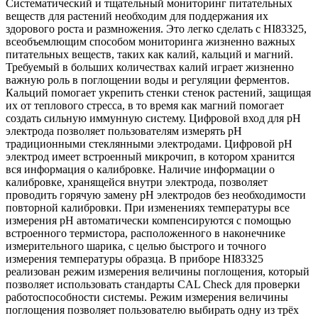
Систематический и тщательный мониторинг питательных
веществ для растений необходим для поддержания их
здорового роста и размножения. Это легко сделать с HI83325,
всеобъемлющим способом мониторинга жизненно важных
питательных веществ, таких как калий, кальций и магний.
Требуемый в больших количествах калий играет жизненно
важную роль в поглощении воды и регуляции ферментов.
Кальций помогает укрепить стенки стенок растений, защищая
их от теплового стресса, в то время как магний помогает
создать сильную иммунную систему. Цифровой вход для pH
электрода позволяет пользователям измерять рН
традиционными стеклянными электродами. Цифровой pH
электрод имеет встроенный микрочип, в котором хранится
вся информация о калибровке. Наличие информации о
калибровке, хранящейся внутри электрода, позволяет
проводить горячую замену рН электродов без необходимости
повторной калибровки. При изменениях температуры все
измерения pH автоматически компенсируются с помощью
встроенного термистора, расположенного в наконечнике
измерительного шарика, с целью быстрого и точного
измерения температуры образца. В приборе HI83325
реализован режим измерения величины поглощения, который
позволяет использовать стандарты CAL Check для проверки
работоспособности системы. Режим измерения величины
поглощения позволяет пользователю выбирать одну из трёх