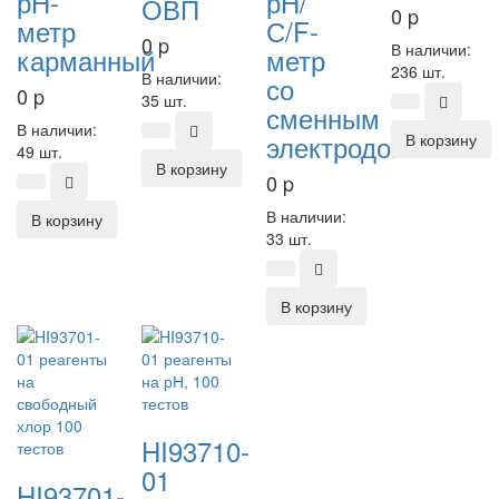
рН-
рН/
ОВП
0
p
метр
С/F-
0
p
В наличии:
карманный
метр
236 шт.
В наличии:
со
0
p
35 шт.
сменным
В наличии:
электродом
В корзину
49 шт.
В корзину
0
p
В наличии:
В корзину
33 шт.
В корзину
HI93710-
01
HI93701-