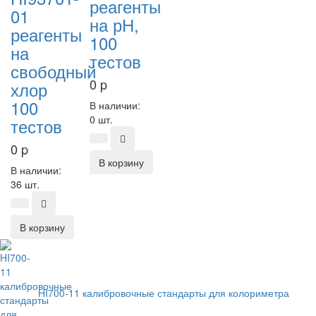
реагенты
01
на рН,
реагенты
100
на
тестов
свободный
0
p
хлор
100
В наличии:
0 шт.
тестов
0
p
В корзину
В наличии:
36 шт.
В корзину
HI700-11 калибровочные стандарты для колориметра