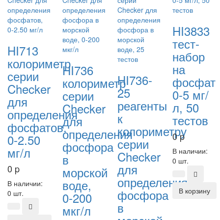
HI3833
тест-
HI713
набор
колориметр
на
HI736
серии
HI736-
фосфат
колориметр
Checker
25
0-5 мг/
серии
для
реагенты
л, 50
Checker
определения
к
тестов
для
фосфатов,
колориметру
определения
0
p
0-2.50
серии
фосфора
мг/л
В наличии:
Checker
в
0 шт.
для
0
p
морской
определения
воде,
В наличии:
В корзину
фосфора
0 шт.
0-200
в
мкг/л