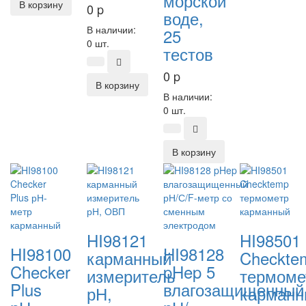
морской
В корзину
0
p
воде,
В наличии:
25
0 шт.
тестов
0
p
В корзину
В наличии:
0 шт.
В корзину
HI98121
HI98501
HI98100
HI98128
карманный
Checkte
Checker
pHep 5
измеритель
термоме
Plus
влагозащищенный
рН,
карманн