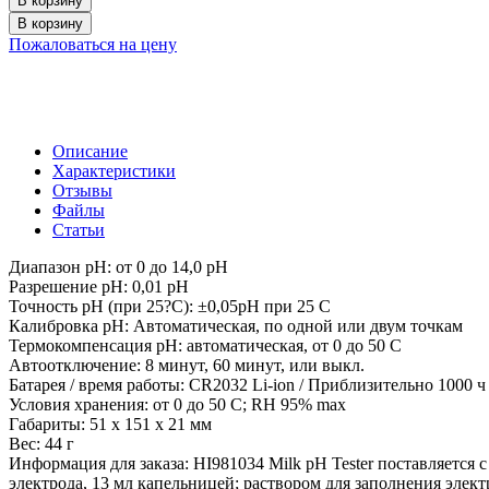
В корзину
В корзину
Пожаловаться на цену
Описание
Характеристики
Отзывы
Файлы
Статьи
Диапазон pH: от 0 до 14,0 pH
Разрешение pH: 0,01 pH
Точность pH (при 25?C): ±0,05pH при 25 C
Калибровка pH: Автоматическая, по одной или двум точкам
Термокомпенсация pH: автоматическая, от 0 до 50 C
Автоотключение: 8 минут, 60 минут, или выкл.
Батарея / время работы: CR2032 Li-ion / Приблизительно 1000
Условия хранения: от 0 до 50 C; RH 95% max
Габариты: 51 x 151 x 21 мм
Вес: 44 г
Информация для заказа: HI981034 Milk pH Tester поставляется 
электрода, 13 мл капельницей; раствором для заполнения элек