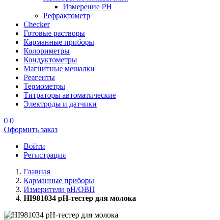
Измерение PH
Рефрактометр
Checker
Готовые растворы
Карманные приборы
Колориметры
Кондуктометры
Магнитные мешалки
Реагенты
Термометры
Титраторы автоматические
Электроды и датчики
0
0
Оформить заказ
Войти
Регистрация
Главная
Карманные приборы
Измерители pH/ОВП
HI981034 pH-тестер для молока