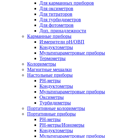
Для карманных приборов
Для оксиметров
Для титраторов
Для турбидиметров
Для фотометров
Доп. принадлежности
Карманные приборы
Измерители pH/ОВП
Кондуктометры
Мультипараметровые приборы
Термометры
Колориметры
Магнитные мешалки
Настольные приборы
PH-метры
Кондуктометры
Мультипараметровые приборы
Оксиметры
Турбидиметры
Портативные колориметры
Портативные приборы
PH-метры
PH-метры/Иономеры
Кондуктометры
Мультипараметровые приборы