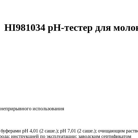
HI981034 pH-тестер для моло
 ч неприрывного использования
с буферами pH 4,01 (2 саше.); pH 7,01 (2 саше.); очищающим ра
трода; инструкцией по эксплуатации; заводским сертификатом