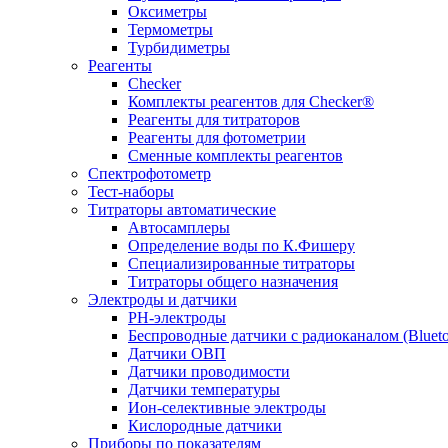
Оксиметры
Термометры
Турбидиметры
Реагенты
Checker
Комплекты реагентов для Checker®
Реагенты для титраторов
Реагенты для фотометрии
Сменные комплекты реагентов
Спектрофотометр
Тест-наборы
Титраторы автоматические
Автосамплеры
Определение воды по К.Фишеру
Специализированные титраторы
Титраторы общего назначения
Электроды и датчики
PH-электроды
Беспроводные датчики с радиоканалом (Bluet
Датчики ОВП
Датчики проводимости
Датчики температуры
Ион-селективные электроды
Кислородные датчики
Приборы по показателям