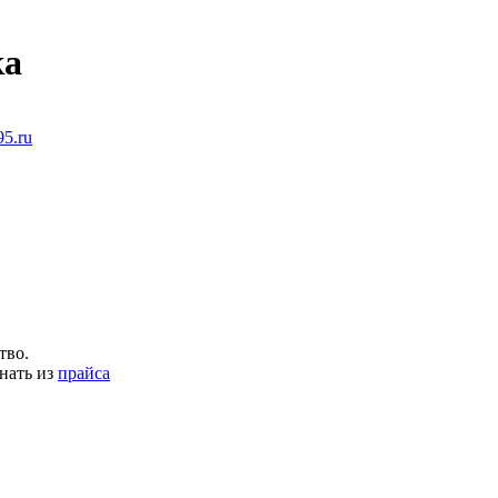
ка
5.ru
тво.
нать из
прайса