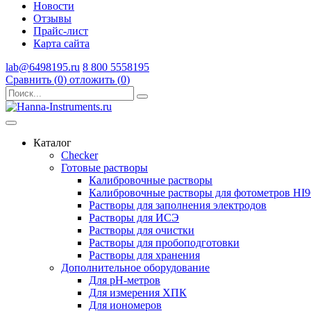
Новости
Отзывы
Прайс-лист
Карта сайта
lab@6498195.ru
8 800 5558195
Сравнить (
0
)
отложить (
0
)
Каталог
Checker
Готовые растворы
Калибровочные растворы
Калибровочные растворы для фотометров HI
Растворы для заполнения электродов
Растворы для ИСЭ
Растворы для очистки
Растворы для пробоподготовки
Растворы для хранения
Дополнительное оборудование
Для pH-метров
Для измерения ХПК
Для иономеров