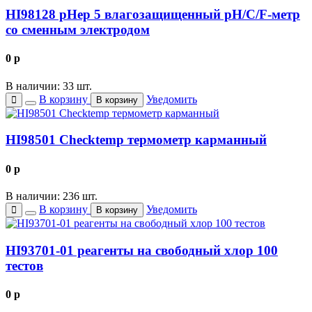
HI98128 pHep 5 влагозащищенный рН/С/F-метр
со сменным электродом
0
p
В наличии: 33 шт.
В корзину
Уведомить
В корзину
HI98501 Checktemp термометр карманный
0
p
В наличии: 236 шт.
В корзину
Уведомить
В корзину
HI93701-01 реагенты на свободный хлор 100
тестов
0
p