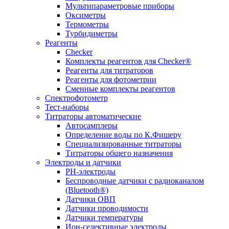
Мультипараметровые приборы
Оксиметры
Термометры
Турбидиметры
Реагенты
Checker
Комплекты реагентов для Checker®
Реагенты для титраторов
Реагенты для фотометрии
Сменные комплекты реагентов
Спектрофотометр
Тест-наборы
Титраторы автоматические
Автосамплеры
Определение воды по К.Фишеру
Специализированные титраторы
Титраторы общего назначения
Электроды и датчики
PH-электроды
Беспроводные датчики с радиоканалом
(Bluetooth®)
Датчики ОВП
Датчики проводимости
Датчики температуры
Ион-селективные электроды