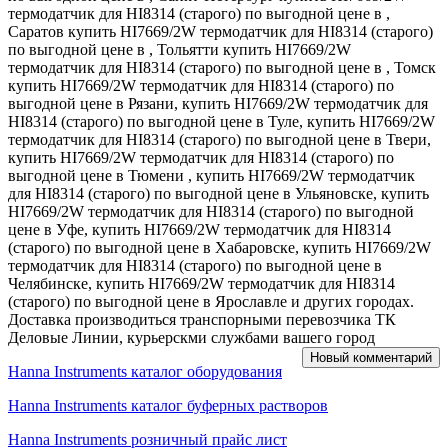
термодатчик для HI8314 (старого) по выгодной цене в ,
Саратов купить HI7669/2W термодатчик для HI8314 (старого)
по выгодной цене в , Тольятти купить HI7669/2W
термодатчик для HI8314 (старого) по выгодной цене в , Томск
купить HI7669/2W термодатчик для HI8314 (старого) по
выгодной цене в Рязани, купить HI7669/2W термодатчик для
HI8314 (старого) по выгодной цене в Туле, купить HI7669/2W
термодатчик для HI8314 (старого) по выгодной цене в Твери,
купить HI7669/2W термодатчик для HI8314 (старого) по
выгодной цене в Тюмени , купить HI7669/2W термодатчик
для HI8314 (старого) по выгодной цене в Ульяновске, купить
HI7669/2W термодатчик для HI8314 (старого) по выгодной
цене в Уфе, купить HI7669/2W термодатчик для HI8314
(старого) по выгодной цене в Хабаровске, купить HI7669/2W
термодатчик для HI8314 (старого) по выгодной цене в
Челябинске, купить HI7669/2W термодатчик для HI8314
(старого) по выгодной цене в Ярославле и других городах.
Доставка производиться транспорными перевозчика ТК
Деловые Линии, курьерскми службами вашего город
Новый комментарий
Hanna Instruments каталог оборудования
Hanna Instruments каталог буферных растворов
Hanna Instruments розничный прайс лист