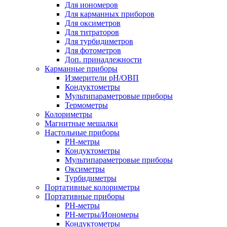
Для иономеров
Для карманных приборов
Для оксиметров
Для титраторов
Для турбидиметров
Для фотометров
Доп. принадлежности
Карманные приборы
Измерители pH/ОВП
Кондуктометры
Мультипараметровые приборы
Термометры
Колориметры
Магнитные мешалки
Настольные приборы
PH-метры
Кондуктометры
Мультипараметровые приборы
Оксиметры
Турбидиметры
Портативные колориметры
Портативные приборы
PH-метры
PH-метры/Иономеры
Кондуктометры