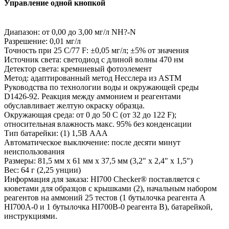
Управление одной кнопкой
Диапазон: от 0,00 до 3,00 мг/л NH?-N
Разрешение: 0,01 мг/л
Точность при 25 C/77 F: ±0,05 мг/л; ±5% от значения
Источник света: светодиод с длиной волны 470 нм
Детектор света: кремниевый фотоэлемент
Метод: адаптированный метод Несслера из ASTM
Руководства по технологии воды и окружающей среды
D1426-92. Реакция между аммонием и реагентами
обуславливает желтую окраску образца.
Окружающая среда: от 0 до 50 C (от 32 до 122 F);
относительная влажность макс. 95% без конденсации
Тип батарейки: (1) 1,5В AAA
Автоматическое выключение: после десяти минут
неиспользования
Размеры: 81,5 мм х 61 мм х 37,5 мм (3,2" х 2,4" х 1,5")
Вес: 64 г (2,25 унции)
Информация для заказа: HI700 Checker® поставляется с
кюветами для образцов с крышками (2), начальным набором
реагентов на аммоний 25 тестов (1 бутылочка реагента А
HI700A-0 и 1 бутылочка HI700B-0 реагента B), батарейкой,
инструкциями.