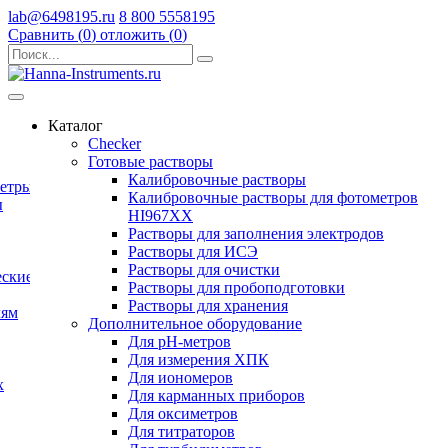
lab@6498195.ru
8 800 5558195
Сравнить (
0
)
отложить (
0
)
Каталог
Checker
Готовые растворы
Калибровочные растворы
метры
Калибровочные растворы для фотометров
ы
HI967ХХ
Растворы для заполнения электродов
Растворы для ИСЭ
Растворы для очистки
еские
Растворы для пробоподготовки
Растворы для хранения
лям
Дополнительное оборудование
Для pH-метров
Для измерения ХПК
Для иономеров
х
Для карманных приборов
Для оксиметров
Для титраторов