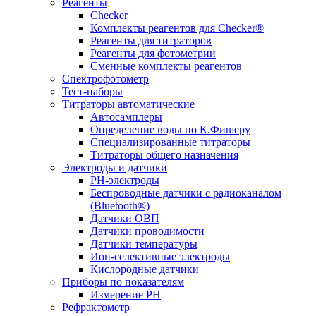
Реагенты
Checker
Комплекты реагентов для Checker®
Реагенты для титраторов
Реагенты для фотометрии
Сменные комплекты реагентов
Спектрофотометр
Тест-наборы
Титраторы автоматические
Автосамплеры
Определение воды по К.Фишеру
Специализированные титраторы
Титраторы общего назначения
Электроды и датчики
PH-электроды
Беспроводные датчики с радиоканалом
(Bluetooth®)
Датчики ОВП
Датчики проводимости
Датчики температуры
Ион-селективные электроды
Кислородные датчики
Приборы по показателям
Измерение PH
Рефрактометр