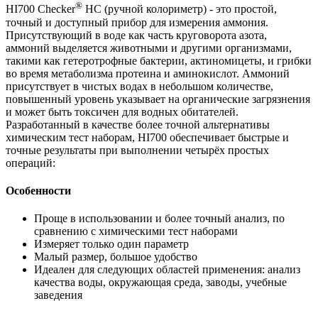
®
HI700 Checker
HC (ручной колориметр) - это простой,
точный и доступный прибор для измерения аммония.
Присутствующий в воде как часть круговорота азота,
аммоний выделяется животными и другими организмами,
такими как гетеротрофные бактерии, актиномицеты, и грибки
во время метаболизма протеина и аминокислот. Аммоний
присутствует в чистых водах в небольшом количестве,
повышенный уровень указывает на органические загрязнения
и может быть токсичен для водных обитателей.
Разработанный в качестве более точной альтернативы
химическим тест наборам, HI700 обеспечивает быстрые и
точные результаты при выполнении четырёх простых
операций:
Особенности
Проще в использовании и более точный анализ, по
сравнению с химическими тест наборами
Измеряет только один параметр
Малый размер, большое удобство
Идеален для следующих областей применения: анализ
качества воды, окружающая среда, заводы, учебные
заведения