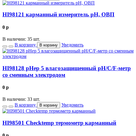
HI98121 карманный измеритель рН, ОВП
0
p
В наличии: 35 шт.
В корзину
Уведомить
В корзину
HI98128 pHep 5 влагозащищенный рН/С/F-метр
со сменным электродом
0
p
В наличии: 33 шт.
В корзину
Уведомить
В корзину
HI98501 Checktemp термометр карманный
0
p