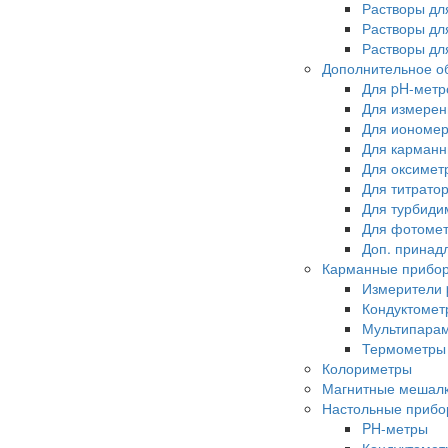
Растворы дл
Растворы дл
Растворы дл
Дополнительное о
Для pH-метр
Для измерен
Для иономе
Для карманн
Для оксимет
Для титрато
Для турбиди
Для фотоме
Доп. принад
Карманные прибо
Измерители
Кондуктомет
Мультипара
Термометры
Колориметры
Магнитные мешал
Настольные приб
PH-метры