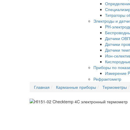
Определение
Специализир
Титраторы о
Электроды и датчи
PH-электрод
Беспроводны
Датчики ОВП
Датчики про
Датчики тем
Ион-селекти
Кислородные
Приборы по показ
Измерение 
Рефрактометр
Главная
Карманные приборы
Термометры