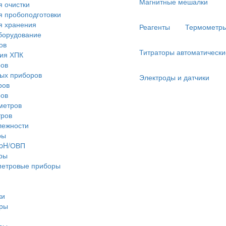
Магнитные мешалки
я очистки
я пробоподготовки
я хранения
Реагенты
Термометр
борудование
ов
Титраторы автоматически
ия ХПК
ров
ых приборов
Электроды и датчики
ров
ров
метров
тров
лежности
ры
 pH/ОВП
ры
метровые приборы
ки
оры