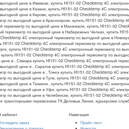
ыгодной цене в Ижевске, купить HI151-02 Checktemp 4C электронн
выгодной цене в Казани, купить HI151-02 Checktemp 4C электронны
выгодной цене в Кирове, купить HI151-02 Checktemp 4C электронн
етр по выгодной цене в Красноярске, купить HI151-02 Checktemp 
ый термометр по выгодной цене в Махачкале, купить HI151-02 Che
ный термометр по выгодной цене в Набережных Челнах, купить HI1
2 Checktemp 4C электронный термометр по выгодной цене в Новокуз
ть HI151-02 Checktemp 4C электронный термометр по выгодной цене
рге, купить HI151-02 Checktemp 4C электронный термометр по выго
купить HI151-02 Checktemp 4C электронный термометр по выгодной
ене в , Самара купить HI151-02 Checktemp 4C электронный термом
ыгодной цене в , Саратов купить HI151-02 Checktemp 4C электрон
тр по выгодной цене в , Томск купить HI151-02 Checktemp 4C эле
тр по выгодной цене в Туле, купить HI151-02 Checktemp 4C элект
выгодной цене в Тюмени , купить HI151-02 Checktemp 4C электрон
етр по выгодной цене в Уфе, купить HI151-02 Checktemp 4C элект
етр по выгодной цене в Челябинске, купить HI151-02 Checktemp 4
ься транспорными перевозчика ТК Деловые Линии, курьерскми служ
 кабинет
Навигация
Отследить заказ
Прайс-лист
Уведомления о товарах
Новости