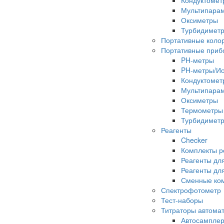
Кондуктомет
Мультипара
Оксиметры
Турбидимет
Портативные коло
Портативные приб
PH-метры
PH-метры/И
Кондуктомет
Мультипара
Оксиметры
Термометры
Турбидимет
Реагенты
Checker
Комплекты р
Реагенты дл
Реагенты дл
Сменные ком
Спектрофотометр
Тест-наборы
Титраторы автома
Автосампле