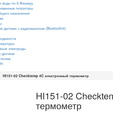
 воды по К.Фишеру
ованные титраторы
бщего назначения
ки
ы
е датчики с радиоканалом (Bluetooth®)
водимости
пературы
вные электроды
 датчики
ателям
PH
HI151-02 Checktemp 4C электронный термометр
HI151-02 Checkte
термометр