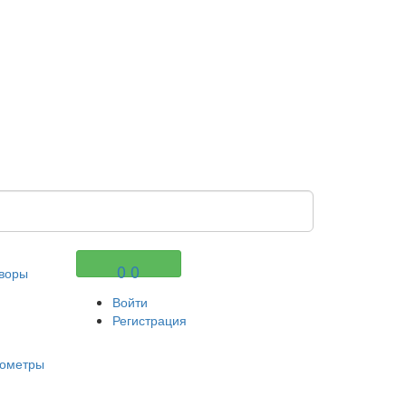
Оформить заказ
0
0
творы
Войти
Регистрация
тометры