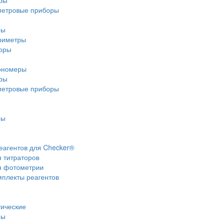
ры
метровые приборы
ры
риметры
оры
ономеры
ры
метровые приборы
ры
еагентов для Checker®
я титраторов
я фотометрии
плекты реагентов
тические
ры